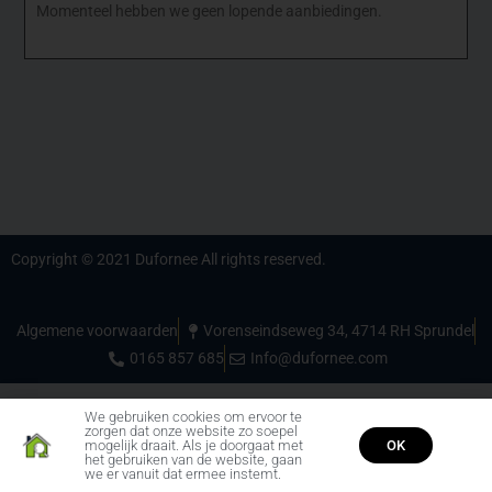
Momenteel hebben we geen lopende aanbiedingen.
Copyright © 2021 Dufornee All rights reserved.
Algemene voorwaarden
Vorenseindseweg 34, 4714 RH Sprundel
0165 857 685
Info@dufornee.com
We gebruiken cookies om ervoor te
zorgen dat onze website zo soepel
mogelijk draait. Als je doorgaat met
OK
het gebruiken van de website, gaan
we er vanuit dat ermee instemt.